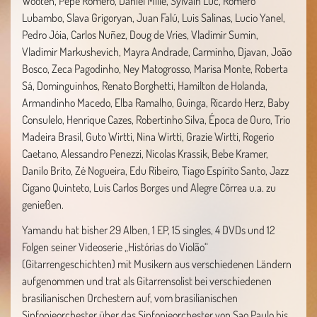
Wooten, Pepe Romero, Daniel Mille, Sylvain Luc, Romero
Lubambo, Slava Grigoryan, Juan Falú, Luis Salinas, Lucio Yanel,
Pedro Jóia, Carlos Nuñez, Doug de Vries, Vladimir Sumin,
Vladimir Markushevich, Mayra Andrade, Carminho, Djavan, João
Bosco, Zeca Pagodinho, Ney Matogrosso, Marisa Monte, Roberta
Sá, Dominguinhos, Renato Borghetti, Hamilton de Holanda,
Armandinho Macedo, Elba Ramalho, Guinga, Ricardo Herz, Baby
Consulelo, Henrique Cazes, Robertinho Silva, Época de Ouro, Trio
Madeira Brasil, Guto Wirtti, Nina Wirtti, Grazie Wirtti, Rogerio
Caetano, Alessandro Penezzi, Nicolas Krassik, Bebe Kramer,
Danilo Brito, Zé Nogueira, Edu Ribeiro, Tiago Espírito Santo, Jazz
Cigano Quinteto, Luis Carlos Borges und Alegre Côrrea u.a. zu
genießen.
Yamandu hat bisher 29 Alben, 1 EP, 15 singles, 4 DVDs und 12
Folgen seiner Videoserie „Histórias do Violão“
(Gitarrengeschichten) mit Musikern aus verschiedenen Ländern
aufgenommen und trat als Gitarrensolist bei verschiedenen
brasilianischen Orchestern auf, vom brasilianischen
Sinfonieorchester über das Sinfonieorchester von Sao Paulo bis