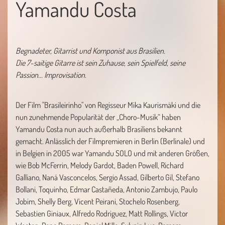
Yamandu Costa
Begnadeter, Gitarrist und Komponist aus Brasilien.
Die 7-saitige Gitarre ist sein Zuhause, sein Spielfeld, seine
Passion... Improvisation.
Der Film "Brasileirinho" von Regisseur Mika Kaurismäki und die
nun zunehmende Popularität der „Choro-Musik“ haben
Yamandu Costa nun auch außerhalb Brasiliens bekannt
gemacht. Anlässlich der Filmpremieren in Berlin (Berlinale) und
in Belgien in 2005 war Yamandu SOLO und mit anderen Größen,
wie Bob McFerrin, Melody Gardot, Baden Powell, Richard
Galliano, Naná Vasconcelos, Sergio Assad, Gilberto Gil, Stefano
Bollani, Toquinho, Edmar Castañeda, Antonio Zambujo, Paulo
Jobim, Shelly Berg, Vicent Peirani, Stochelo Rosenberg,
Sebastien Giniaux, Alfredo Rodriguez, Matt Rollings, Victor