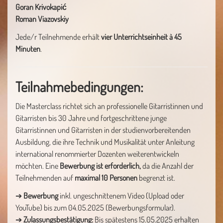
Goran Krivokapić
Roman Viazovskiy
Jede/r Teilnehmende erhält
vier Unterrichtseinheit à
45
Minuten
.
Teilnahmebedingungen:
Die Masterclass richtet sich an professionelle Gitarristinnen und
Gitarristen bis 30 Jahre und fortgeschrittene junge
Gitarristinnen und Gitarristen in der studienvorbereitenden
Ausbildung, die ihre Technik und Musikalität unter Anleitung
international renommierter Dozenten weiterentwickeln
möchten. Eine
Bewerbung ist erforderlich,
da die Anzahl der
Teilnehmenden auf
maximal 10 Personen
begrenzt ist.
➔
Bewerbung
inkl. ungeschnittenem Video (Upload oder
YouTube) bis zum 04.05.2025 (Bewerbungsformular).
➔
Zulassungsbestätigung:
Bis spätestens 15.05.2025 erhalten