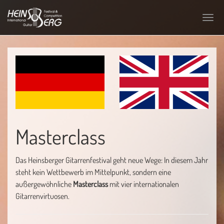
Skip
to
Toggl
main
navig
content
Masterclass
Das Heinsberger Gitarrenfestival geht neue Wege: In diesem Jahr
steht kein Wettbewerb im Mittelpunkt, sondern eine
außergewöhnliche
Masterclass
mit vier internationalen
Gitarrenvirtuosen.