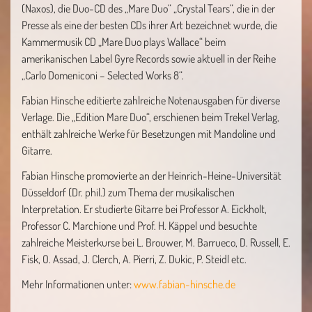
(Naxos), die Duo-CD des „Mare Duo“ „Crystal Tears“, die in der
Presse als eine der besten CDs ihrer Art bezeichnet wurde, die
Kammermusik CD „Mare Duo plays Wallace“ beim
amerikanischen Label Gyre Records sowie aktuell in der Reihe
„Carlo Domeniconi – Selected Works 8“.
Fabian Hinsche editierte zahlreiche Notenausgaben für diverse
Verlage. Die „Edition Mare Duo“, erschienen beim Trekel Verlag,
enthält zahlreiche Werke für Besetzungen mit Mandoline und
Gitarre.
Fabian Hinsche promovierte an der Heinrich-Heine-Universität
Düsseldorf (Dr. phil.) zum Thema der musikalischen
Interpretation. Er studierte Gitarre bei Professor A. Eickholt,
Professor C. Marchione und Prof. H. Käppel und besuchte
zahlreiche Meisterkurse bei L. Brouwer, M. Barrueco, D. Russell, E.
Fisk, O. Assad, J. Clerch, A. Pierri, Z. Dukic, P. Steidl etc.
Mehr Informationen unter:
www.fabian-hinsche.de