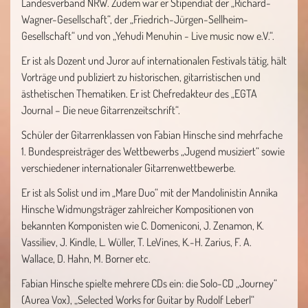
Landesverband NRW. Zudem war er Stipendiat der „Richard-
Wagner-Gesellschaft“, der „Friedrich-Jürgen-Sellheim-
Gesellschaft“ und von „Yehudi Menuhin - Live music now e.V.“.
Er ist als Dozent und Juror auf internationalen Festivals tätig, hält
Vorträge und publiziert zu historischen, gitarristischen und
ästhetischen Thematiken. Er ist Chefredakteur des „EGTA
Journal – Die neue Gitarrenzeitschrift“.
Schüler der Gitarrenklassen von Fabian Hinsche sind mehrfache
1. Bundespreisträger des Wettbewerbs „Jugend musiziert“ sowie
verschiedener internationaler Gitarrenwettbewerbe.
Er ist als Solist und im „Mare Duo“ mit der Mandolinistin Annika
Hinsche Widmungsträger zahlreicher Kompositionen von
bekannten Komponisten wie C. Domeniconi, J. Zenamon, K.
Vassiliev, J. Kindle, L. Wüller, T. LeVines, K.-H. Zarius, F. A.
Wallace, D. Hahn, M. Borner etc.
Fabian Hinsche spielte mehrere CDs ein: die Solo-CD „Journey“
(Aurea Vox), „Selected Works for Guitar by Rudolf Leberl“