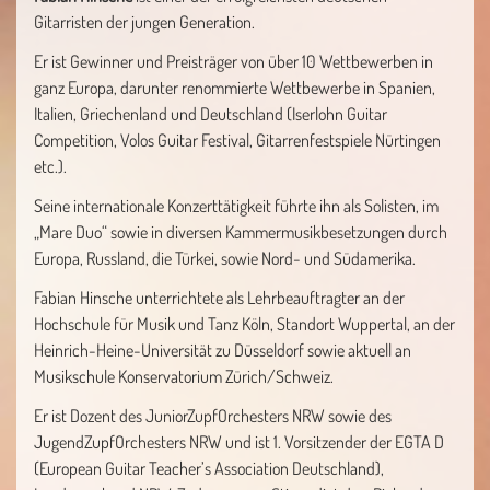
Gitarristen der jungen Generation.
Er ist Gewinner und Preisträger von über 10 Wettbewerben in
ganz Europa, darunter renommierte Wettbewerbe in Spanien,
Italien, Griechenland und Deutschland (Iserlohn Guitar
Competition, Volos Guitar Festival, Gitarrenfestspiele Nürtingen
etc.).
Seine internationale Konzerttätigkeit führte ihn als Solisten, im
„Mare Duo“ sowie in diversen Kammermusikbesetzungen durch
Europa, Russland, die Türkei, sowie Nord- und Südamerika.
Fabian Hinsche unterrichtete als Lehrbeauftragter an der
Hochschule für Musik und Tanz Köln, Standort Wuppertal, an der
Heinrich-Heine-Universität zu Düsseldorf sowie aktuell an
Musikschule Konservatorium Zürich/Schweiz.
Er ist Dozent des JuniorZupfOrchesters NRW sowie des
JugendZupfOrchesters NRW und ist 1. Vorsitzender der EGTA D
(European Guitar Teacher’s Association Deutschland),