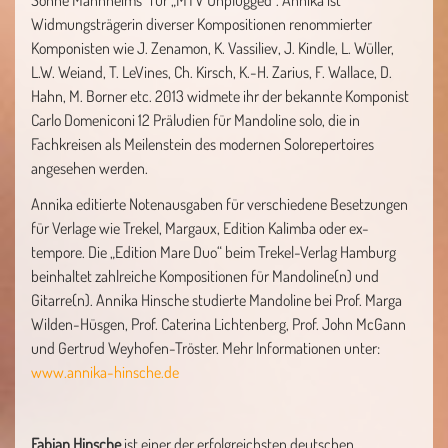
Söhne Mannheims“ für „MTV Unplugged“. Annika ist
Widmungsträgerin diverser Kompositionen renommierter
Komponisten wie J. Zenamon, K. Vassiliev, J. Kindle, L. Wüller,
L.W. Weiand, T. LeVines, Ch. Kirsch, K.-H. Zarius, F. Wallace, D.
Hahn, M. Borner etc. 2013 widmete ihr der bekannte Komponist
Carlo Domeniconi 12 Präludien für Mandoline solo, die in
Fachkreisen als Meilenstein des modernen Solorepertoires
angesehen werden.
Annika editierte Notenausgaben für verschiedene Besetzungen
für Verlage wie Trekel, Margaux, Edition Kalimba oder ex-
tempore. Die „Edition Mare Duo“ beim Trekel-Verlag Hamburg
beinhaltet zahlreiche Kompositionen für Mandoline(n) und
Gitarre(n). Annika Hinsche studierte Mandoline bei Prof. Marga
Wilden-Hüsgen, Prof. Caterina Lichtenberg, Prof. John McGann
und Gertrud Weyhofen-Tröster. Mehr Informationen unter:
www.annika-hinsche.de
Fabian Hinsche
ist einer der erfolgreichsten deutschen