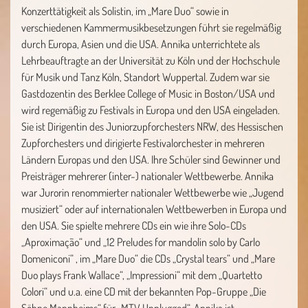
Konzerttätigkeit als Solistin, im „Mare Duo“ sowie in
verschiedenen Kammermusikbesetzungen führt sie regelmäßig
durch Europa, Asien und die USA. Annika unterrichtete als
Lehrbeauftragte an der Universität zu Köln und der Hochschule
für Musik und Tanz Köln, Standort Wuppertal. Zudem war sie
Gastdozentin des Berklee College of Music in Boston/USA und
wird regemäßig zu Festivals in Europa und den USA eingeladen.
Sie ist Dirigentin des Juniorzupforchesters NRW, des Hessischen
Zupforchesters und dirigierte Festivalorchester in mehreren
Ländern Europas und den USA. Ihre Schüler sind Gewinner und
Preisträger mehrerer (inter-) nationaler Wettbewerbe. Annika
war Jurorin renommierter nationaler Wettbewerbe wie „Jugend
musiziert“ oder auf internationalen Wettbewerben in Europa und
den USA. Sie spielte mehrere CDs ein wie ihre Solo-CDs
„Aproximação“ und „12 Preludes for mandolin solo by Carlo
Domeniconi“ , im „Mare Duo“ die CDs „Crystal tears“ und „Mare
Duo plays Frank Wallace“, „Impressioni“ mit dem „Quartetto
Colori“ und u.a. eine CD mit der bekannten Pop-Gruppe „Die