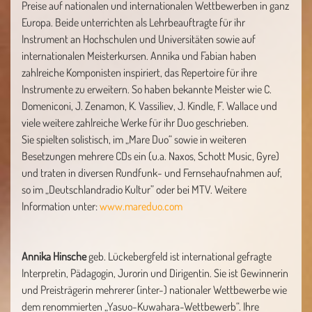
Preise auf nationalen und internationalen Wettbewerben in ganz
Europa. Beide unterrichten als Lehrbeauftragte für ihr
Instrument an Hochschulen und Universitäten sowie auf
internationalen Meisterkursen. Annika und Fabian haben
zahlreiche Komponisten inspiriert, das Repertoire für ihre
Instrumente zu erweitern. So haben bekannte Meister wie C.
Domeniconi, J. Zenamon, K. Vassiliev, J. Kindle, F. Wallace und
viele weitere zahlreiche Werke für ihr Duo geschrieben.
Sie spielten solistisch, im „Mare Duo“ sowie in weiteren
Besetzungen mehrere CDs ein (u.a. Naxos, Schott Music, Gyre)
und traten in diversen Rundfunk- und Fernsehaufnahmen auf,
so im „Deutschlandradio Kultur” oder bei MTV. Weitere
Information unter:
www.mareduo.com
Annika Hinsche
geb. Lückebergfeld ist international gefragte
Interpretin, Pädagogin, Jurorin und Dirigentin. Sie ist Gewinnerin
und Preisträgerin mehrerer (inter-) nationaler Wettbewerbe wie
dem renommierten „Yasuo-Kuwahara-Wettbewerb“. Ihre