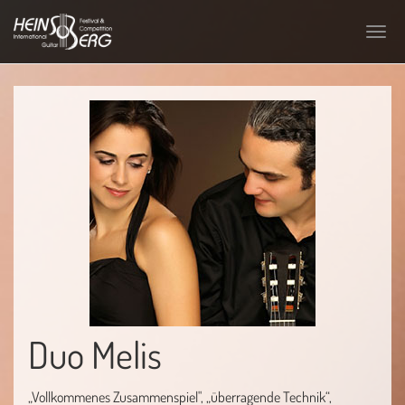
Skip
to
Toggl
main
navig
content
Duo Melis
„Vollkommenes Zusammenspiel", „überragende Technik“,