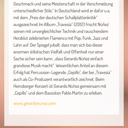
Geschmack und seine Meisterschaft in der Verschmelzung
unterschiedlicher Stile.“ In Deutschland wird er dafür u.a.
mit dem „Preis der deutschen Schallplattenkritik“
ausgezeichnet.Im Album „Travesía“ (2012) frischt Núñez`
seinen mit unvergleichlicher Technik und rauschendem
Herzblut zelebrierten Flamenco mit Pop, Funk, Jazz und
Latin auf. Der Spiegel jubelt, dass man sich bei dieser
enormen stilistischen Vielfalt und Offenheit nur einer
Sache sicher sein kann: „dass Gerardo Núñez einfach
grandiose Musik macht“. Wesentlichen Anteil an diesem
Erfolg hat Percussion-Legende „Cepillo“, der bei „Travesía“
auch als Co-Produzent verantwortlich zeichnet. Beim
Heinsberger Konzert ist Gerardo Núñez gemeinsam mit
„Cepillo“ und dem Bassisten Pablo Martin zu erleben.
www.gerardonunez.com