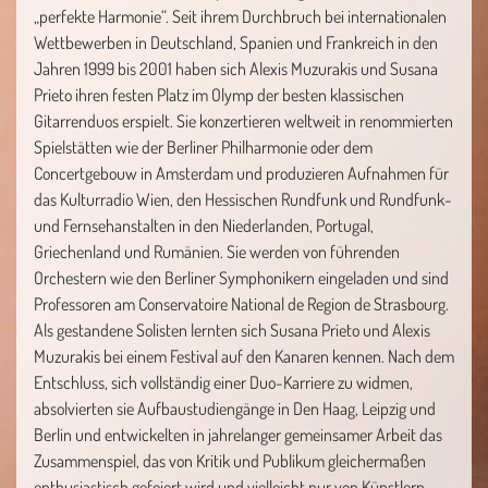
„perfekte Harmonie“. Seit ihrem Durchbruch bei internationalen
Wettbewerben in Deutschland, Spanien und Frankreich in den
Jahren 1999 bis 2001 haben sich Alexis Muzurakis und Susana
Prieto ihren festen Platz im Olymp der besten klassischen
Gitarrenduos erspielt. Sie konzertieren weltweit in renommierten
Spielstätten wie der Berliner Philharmonie oder dem
Concertgebouw in Amsterdam und produzieren Aufnahmen für
das Kulturradio Wien, den Hessischen Rundfunk und Rundfunk-
und Fernsehanstalten in den Niederlanden, Portugal,
Griechenland und Rumänien. Sie werden von führenden
Orchestern wie den Berliner Symphonikern eingeladen und sind
Professoren am Conservatoire National de Region de Strasbourg.
Als gestandene Solisten lernten sich Susana Prieto und Alexis
Muzurakis bei einem Festival auf den Kanaren kennen. Nach dem
Entschluss, sich vollständig einer Duo-Karriere zu widmen,
absolvierten sie Aufbaustudiengänge in Den Haag, Leipzig und
Berlin und entwickelten in jahrelanger gemeinsamer Arbeit das
Zusammenspiel, das von Kritik und Publikum gleichermaßen
enthusiastisch gefeiert wird und vielleicht nur von Künstlern