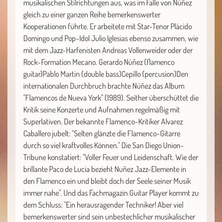
musikalischen Stilrichtungen aus, was im Falle von Núñez
gleich zu einer ganzen Reihe bemerkenswerter
Kooperationen führte. Er arbeitete mit Star-Tenor Plácido
Domingo und Pop-Idol Julio Iglesias ebenso zusammen, wie
mit dem Jazz-Harfenisten Andreas Vollenweider oder der
Rock-Formation Mecano. Gerardo Núñez (flamenco
guitar)Pablo Martin (double bass)Cepillo (percusion)Den
internationalen Durchbruch brachte Núñez das Album
"Flamencos de Nueva York" (1989). Seither überschüttet die
Kritik seine Konzerte und Aufnahmen regelmäßig mit
Superlativen. Der bekannte Flamenco-Kritiker Alvarez
Caballero jubelt: "Selten glänzte die Flamenco-Gitarre
durch so viel kraftvolles Können." Die San Diego Union-
Tribune konstatiert: "Voller Feuer und Leidenschaft. Wie der
brillante Paco de Lucia bezieht Nuñez Jazz-Elemente in
den Flamenco ein und bleibt doch der Seele seiner Musik
immer nahe". Und das Fachmagazin Guitar Player kommt zu
dem Schluss: "Ein herausragender Techniker! Aber viel
bemerkenswerter sind sein unbestechlicher musikalischer