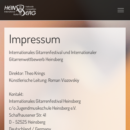
Skip
to
Toggl
main
navig
content
Impressum
Internationales Gitarrenfestival und Internationaler
Gitarrenwettbewerb Heinsberg
Direktor: Theo Krings
Künstlerische Leitung: Roman Viazovskiy
Kontakt:
Internationales Gitarrenfestival Heinsberg
c/o Jugendmusikschule Heinsberg e.V.
Schafhausener Str. 41
D - 52525 Heinsberg
Deutschland / Germany