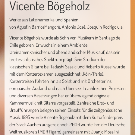
Vicente Bögeholz
Werke aus Lateinamerika und Spanien
von Agustín BarriosMangoré, Antonio José, Joaquin Rodrigo u.a.
Vicente Bögeholz wurde als Sohn von Musikern in Santiago de
Chile geboren. Er wuchs in einem Ambiente
lateinamerikanischer und abendländischer Musik auf, das sein
breites stilistisches Spektrum prägt. Sein Studium der
klassischen Gitarre bei Tadashi Sasaki und Roberto Aussel wurde
mit dem Konzertexamen ausgezeichnet (Köln/Paris).
Konzertreisen führten ihn als Solist und mit Orchester ins
europäische Ausland und nach Übersee. In zahlreichen Projekten
und diversen Besetzungen hat er überwiegend originale
Kammermusik mit Gitarre vorgestellt. Zahlreiche Erst- und
Uraufführungen belegen seinen Einsatz für die zeitgenössische
Musik. 1995 wurde Vicente Bögeholz mit dem Kulturförderpreis
der Stadt Aachen ausgezeichnet. 2006 wurde ihm der Deutsche
Weltmusikpreis (MDR Figaro) gemeinsam mit Juanjo Mosalini