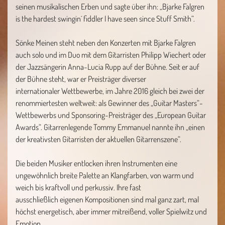
seinen musikalischen Erben und sagte über ihn: „Bjarke Falgren
is the hardest swingin´ fiddler I have seen since Stuff Smith“.
Sönke Meinen steht neben den Konzerten mit Bjarke Falgren
auch solo und im Duo mit dem Gitarristen Philipp Wiechert oder
der Jazzsängerin Anna-Lucia Rupp auf der Bühne. Seit er auf
der Bühne steht, war er Preisträger diverser
internationaler Wettbewerbe, im Jahre 2016 gleich bei zwei der
renommiertesten weltweit: als Gewinner des „Guitar Masters“-
Wettbewerbs und Sponsoring-Preisträger des „European Guitar
Awards“. Gitarrenlegende Tommy Emmanuel nannte ihn „einen
der kreativsten Gitarristen der aktuellen Gitarrenszene“.
Die beiden Musiker entlocken ihren Instrumenten eine
ungewöhnlich breite Palette an Klangfarben, von warm und
weich bis kraftvoll und perkussiv. Ihre fast
ausschließlich eigenen Kompositionen sind mal ganz zart, mal
höchst energetisch, aber immer mitreißend, voller Spielwitz und
Emotion.