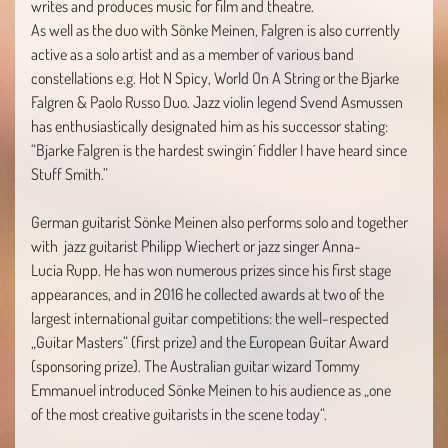
writes and produces music for film and theatre.
As well as the duo with Sönke Meinen, Falgren is also currently
active as a solo artist and as a member of various band
constellations e.g. Hot N Spicy, World On A String or the Bjarke
Falgren & Paolo Russo Duo. Jazz violin legend Svend Asmussen
has enthusiastically designated him as his successor stating:
“Bjarke Falgren is the hardest swingin´ fiddler I have heard since
Stuff Smith.”
German guitarist Sönke Meinen also performs solo and together
with jazz guitarist Philipp Wiechert or jazz singer Anna-
Lucia Rupp. He has won numerous prizes since his first stage
appearances, and in 2016 he collected awards at two of the
largest international guitar competitions: the well-respected
„Guitar Masters“ (first prize) and the European Guitar Award
(sponsoring prize). The Australian guitar wizard Tommy
Emmanuel introduced Sönke Meinen to his audience as „one
of the most creative guitarists in the scene today“.